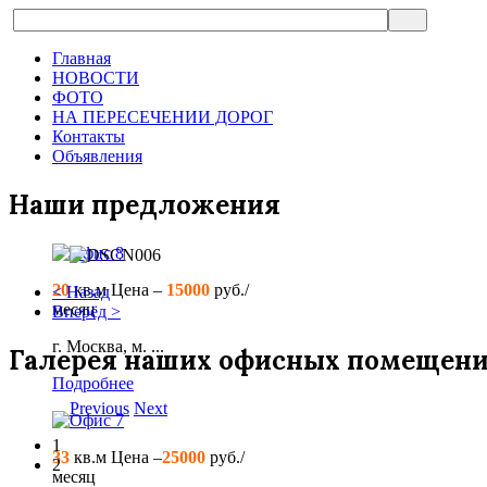
Главная
НОВОСТИ
ФОТО
НА ПЕРЕСЕЧЕНИИ ДОРОГ
Контакты
Объявления
Наши предложения
Офис 8
20
кв.м
Цена –
15000
руб./
< Назад
месяц
Вперёд >
г. Москва, м. ...
Галерея наших офисных помещен
Подробнее
Previous
Next
Офис 7
1
33
кв.м
Цена –
25000
руб./
2
месяц