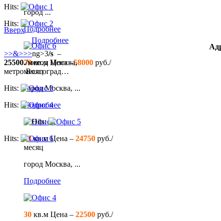
Hits:
город ...
Hits:
Подробнее
Вверх
Подробнее
Офис 6
Адр
>>&>>>
ng>3
/s
–
25500./мес
78
кв.м Цена –
од Москва,
58000
руб./
метро Волгоград…
месяц
Hits:
город Москва, ...
Hits:
Подробнее
Офис 1
Hits:
Hits:
33
кв.м
Цена –
24750
руб./
месяц
город Москва, ...
Подробнее
Офис 4
30
кв.м Цена –
22500
руб./