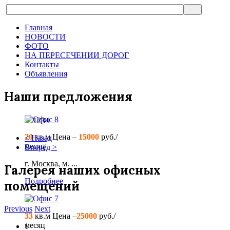
Главная
НОВОСТИ
ФОТО
НА ПЕРЕСЕЧЕНИИ ДОРОГ
Контакты
Объявления
Наши предложения
Офис 8
1234
20
кв.м
Цена –
15000
руб./
< Назад
месяц
Вперёд >
г. Москва, м. ...
Галерея наших офисных
Подробнее
помещений
Офис 7
Previous
Next
33
кв.м
Цена –
25000
руб./
месяц
1