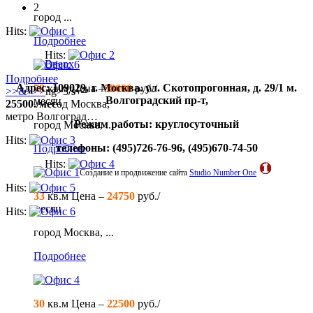
2
город ...
Hits:
Подробнее
Hits:
Вверх
Офис 6
Подробнее
Адрес: 109029, г. Москва. ул. Скотопрогонная, д. 29/1 м.
78
кв.м Цена –
58000
руб./
>>&>>>
ng>3
/s
–
Волгоградский пр-т,
месяц
25500./мес
од Москва,
метро Волгоград…
Режим работы: круглосуточный
город Москва, ...
Hits:
телефоны: (495)726-76-96, (495)670-74-50
Подробнее
Hits:
Офис 1
Создание и продвижение сайта
Studio Number One
Hits:
33
кв.м
Цена –
24750
руб./
месяц
Hits:
город Москва, ...
Подробнее
Офис 4
30
кв.м Цена –
22500
руб./